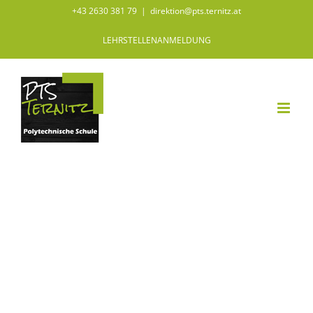
Zum
+43 2630 381 79
|
direktion@pts.ternitz.at
Inhalt
LEHRSTELLENANMELDUNG
springen